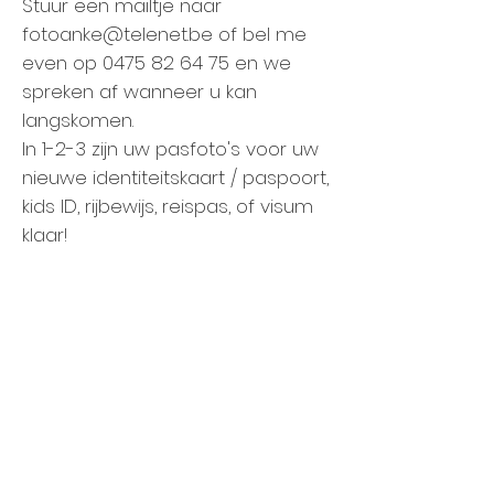
Stuur een mailtje naar
fotoanke@telenet.be
of bel me
even op
0475 82 64 75
en we
spreken af wanneer u kan
langskomen.
In 1-2-3 zijn uw pasfoto's voor uw
nieuwe identiteitskaart / paspoort,
kids ID, rijbewijs, reispas, of visum
klaar!