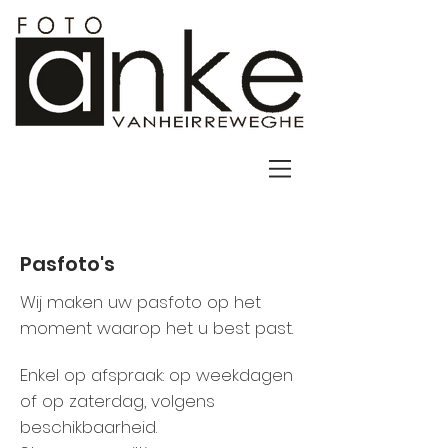
Pasfoto's
Wij maken uw pasfoto op het
moment waarop het u best past.
Enkel op afspraak: op weekdagen
of op zaterdag, volgens
beschikbaarheid.