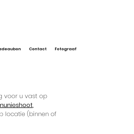
adeaubon
Contact
Fotograaf
ag voor u vast op
unieshoot
,
p locatie (binnen of