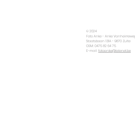
© 2024
Foto Anke -
Anke Vanheirrewe
Staatsbaan 131A -
9870 Zulte
GSM: 0475 82 64 75
E-mail:
fotoanke@telenet.be